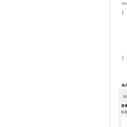
vo
{
i
va
Se
d
}
购
如
发
标