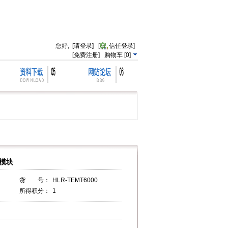
您好,
[请登录]
[
信任登录
]
[免费注册]
购物车
[
0
]
器模块
货 号：
HLR-TEMT6000
所得积分：
1