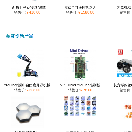
【新版】寻迹/测速/避障
霹雳全向遥控机器人
巡线机器
销售价:
￥420.00
销售价:
￥1580.00
销售价:
ASURO智能车(散件)
.
Arduino控制5自由度开源机械
MiniDriver Arduino控制板
长方形四轮
销售价:
￥368.00
销售价:
￥78.00
销售价:
手