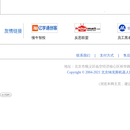
.
慢牛智投
反恶联盟
员工黑
联系我们
|
支付方式
|
售
地址：北京
市顺义区临空经济核心区裕华路
Copyright © 2004-2021
北京纳克斯机器人
（浏览本网主页，建议将
Powered by
Shop
Ex
v4.8.5
京
ICP
备
14009838