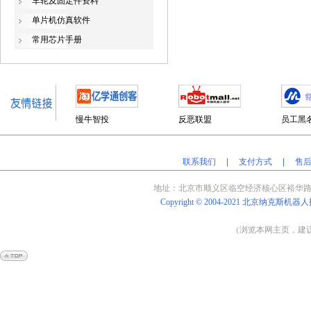
车轮及固定件资料
单片机仿真软件
常用芯片手册
慢牛智投
反恶联盟
员工黑
联系我们
|
支付方式
|
售
地址：北京
市顺义区临空经济核心区裕华路
Copyright © 2004-2021
北京纳克斯机器人
（浏览本网主页，建议将
Powered by
Shop
Ex
v4.8.5
京
ICP